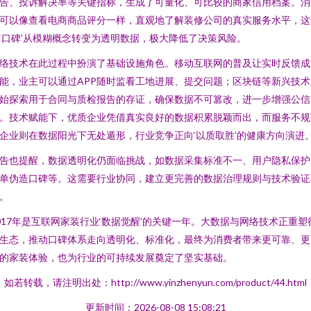
告、投诉解决率等关键指标，生成了可量化、可比较的商家信用档案。消
可以像查看电商商品评分一样，直观地了解装修公司的真实服务水平，这
‘口碑’从模糊概念转变为透明数据，极大降低了决策风险。
络技术在此过程中扮演了基础设施角色。移动互联网的普及让实时反馈成
能，业主可以通过APP随时监看工地进展、提交问题；区块链等新兴技术
始探索用于合同与质检报告的存证，确保数据不可篡改，进一步增强公信
。技术赋能下，优质企业凭借真实良好的数据积累脱颖而出，而服务不规
企业则在数据阳光下无处遁形，行业竞争正向‘以质取胜’的健康方向演进
告也提醒，数据透明化仍面临挑战，如数据采集标准不一、用户隐私保护
单伪造口碑等。这需要行业协同，建立更完善的数据治理规则与技术验证
。
017年是互联网家装行业‘数据觉醒’的关键一年。大数据与网络技术正重塑
生态，推动口碑体系走向透明化、标准化，最终为消费者带来更可靠、更
的家装体验，也为行业的可持续发展奠定了坚实基础。
如若转载，请注明出处：http://www.yinzhenyun.com/product/44.html
更新时间：2026-08-08 15:08:21