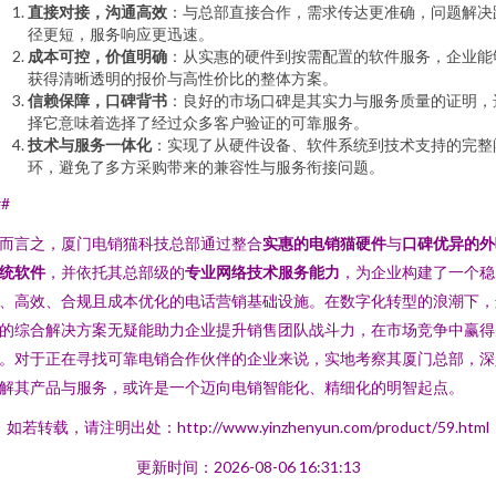
直接对接，沟通高效
：与总部直接合作，需求传达更准确，问题解决
径更短，服务响应更迅速。
成本可控，价值明确
：从实惠的硬件到按需配置的软件服务，企业能
获得清晰透明的报价与高性价比的整体方案。
信赖保障，口碑背书
：良好的市场口碑是其实力与服务质量的证明，
择它意味着选择了经过众多客户验证的可靠服务。
技术与服务一体化
：实现了从硬件设备、软件系统到技术支持的完整
环，避免了多方采购带来的兼容性与服务衔接问题。
##
而言之，厦门电销猫科技总部通过整合
实惠的电销猫硬件
与
口碑优异的外
统软件
，并依托其总部级的
专业网络技术服务能力
，为企业构建了一个稳
、高效、合规且成本优化的电话营销基础设施。在数字化转型的浪潮下，
的综合解决方案无疑能助力企业提升销售团队战斗力，在市场竞争中赢得
。对于正在寻找可靠电销合作伙伴的企业来说，实地考察其厦门总部，深
解其产品与服务，或许是一个迈向电销智能化、精细化的明智起点。
如若转载，请注明出处：http://www.yinzhenyun.com/product/59.html
更新时间：2026-08-06 16:31:13