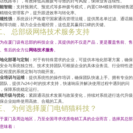
话线路等），有效降低高频拨号导致的封号风险，保障业务连续性。
能智能
：支持预测式、预览式等多种拨号模式，内置CRM模块帮助销售
精细化管理客户，提升跟进效率与转化率。
规性强
：系统设计严格遵守国家通讯管理法规，提供黑名单过滤、通话频
制等功能，助力企业合规经营，这也是其赢得口碑的关键。
二、 总部级网络技术服务支持
为在厦门设有总部的科技企业，其提供的不仅是产品，更是覆盖售前、售
、售后的全方位
网络技术服务
。
地化部署与定制
：对于有特殊需求的企业，可提供本地化部署方案，确保
安全与系统独立性。技术支持团队可根据企业的具体业务流、行业特性进
定程度的系统定制与功能开发。
业培训与运维
：提供系统性的操作培训，确保团队快速上手。拥有专业的
团队，提供7x24小时的技术支持，快速响应并解决使用过程中遇到的问
，保障系统稳定运行。
续升级与优化
：紧跟通讯技术发展与政策变化，持续对系统进行迭代升级
保企业始终使用高效、合规的工具。
三、 为何选择厦门电销猫科技？
于厦门及周边地区，乃至全国寻求优质电销工具的企业而言，选择其总部
意味着：