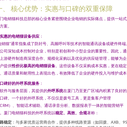
一、 核心优势：实惠与口碑的双重保障
门电销猫科技总部的核心业务紧密围绕企业电销的实际痛点，提供一站式
方案。
实惠的电销猫设备供应
：
电销猫”通常指集成了防封号、高频呼叫等技术的智能通讯设备或硬件终端
公司深知成本控制对企业，特别是初创和中小型企业的重要性。因此，通
上游硬件制造商深度合作、规模化采购以及优化的供应链管理，能够为企
户提供
性价比极高的电销猫设备
。这些设备不仅采购成本实惠，更在稳定
、通话质量和耐用性上表现出色，有效降低了企业的硬件投入与维护成本
口碑好的外呼系统服务
：
软件与服务层面，其提供的
外呼系统
在厦门乃至更广区域内积累了良好的
口碑。一个好的外呼系统，不仅仅是拨号工具，更是集客户管理
CRM）、智能话术辅助、通话录音分析、数据报表于一体的智能营销平
。厦门电销猫科技的外呼系统以
稳定、高效、合规
著称：
路稳定
：与多家优质运营商合作，提供多种线路资源（如回拨、AXB、95