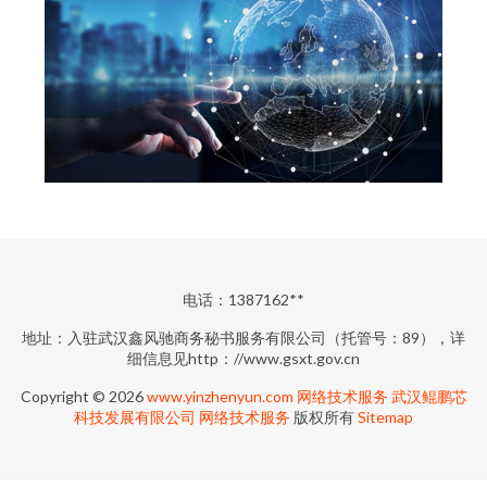
电话：1387162**
地址：入驻武汉鑫风驰商务秘书服务有限公司（托管号：89），详
细信息见http：//www.gsxt.gov.cn
Copyright © 2026
www.yinzhenyun.com
网络技术服务
武汉鲲鹏芯
科技发展有限公司
网络技术服务
版权所有
Sitemap