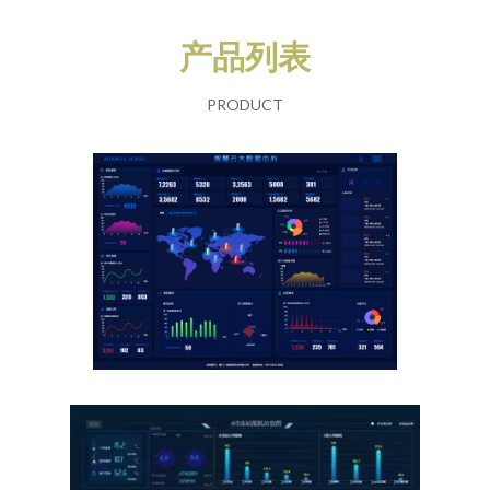
产品列表
PRODUCT